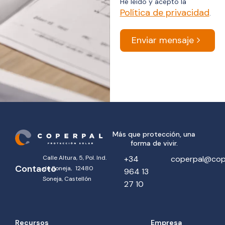
He leído y acepto la
Política de privacidad
.
Enviar mensaje
Más que protección, una
forma de vivir.
Calle Altura, 5, Pol. Ind.
+34
coperpal@cop
Contacto
de Soneja, 12480
964 13
Soneja, Castellón
27 10
Recursos
Empresa